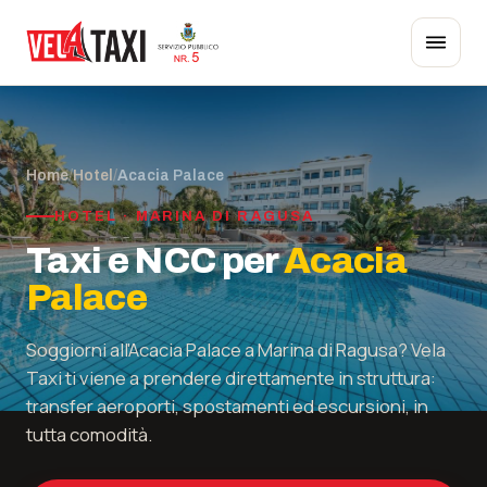
Home
/
Hotel
/
Acacia Palace
HOTEL · MARINA DI RAGUSA
Taxi e NCC per
Acacia
Palace
Soggiorni all'Acacia Palace a Marina di Ragusa? Vela
Taxi ti viene a prendere direttamente in struttura:
transfer aeroporti, spostamenti ed escursioni, in
tutta comodità.