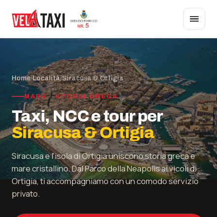
Home
/
Località
/
Siracusa & Ortigia
MARE · STORIA GRECA
Taxi, NCC e tour per
Siracusa & Ortigia
Siracusa e l'isola di Ortigia uniscono storia greca e
mare cristallino. Dal Parco della Neapolis ai vicoli di
Ortigia, ti accompagniamo con un comodo servizio
privato.