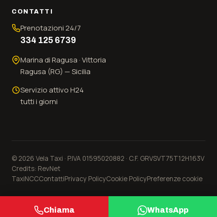
CONTATTI
Prenotazioni 24/7
334 125 6739
Marina di Ragusa · Vittoria
Ragusa (RG) — Sicilia
Servizio attivo H24
tutti i giorni
©
2026
Vela Taxi · P.IVA 01595020882 · C.F. GRVSVT75T12H163V
Credits:
RevNet
Taxi
NCC
Contatti
Privacy Policy
Cookie Policy
Preferenze cookie
Chiama
WhatsApp